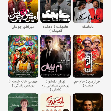
بالماسکه
هایجکت ( دهکده
امپراطور چوسان
المپیک )
آخرالزمان ( جام جم
تهران دابشو (
مهمانی خاله خرسه (
همت )
پردیس سینمایی بام
پردیس زندگی )
نیایش )