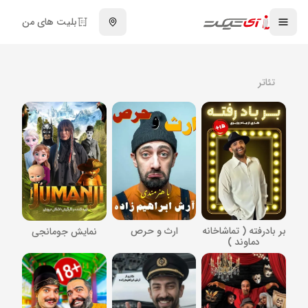
بلیت های من
تئاتر
بر بادرفته ( تماشاخانه
ارث و حرص
نمایش جومانجی
دماوند )