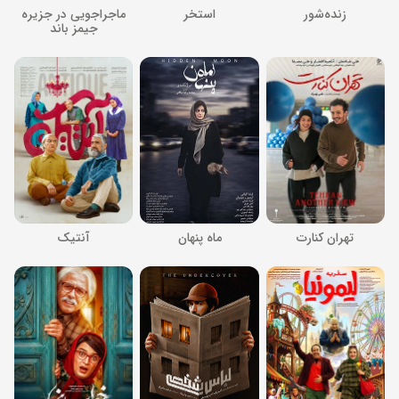
زنده‌شور
استخر
ماجراجویی در جزیره
جیمز باند
تهران کنارت
ماه پنهان
آنتیک