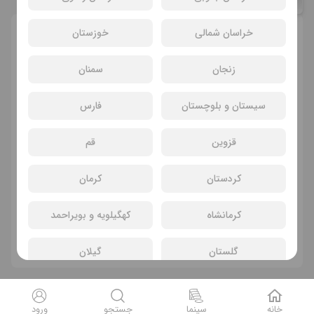
سحر عباس زاده
خراسان شمالی
خوزستان
انتخاب سانس و سینما
زنجان
سمنان
سیستان و بلوچستان
فارس
قزوین
قم
کردستان
کرمان
سانسی یافت نشد
کرمانشاه
کهگیلویه و بویراحمد
فیلم های دیگر
گلستان
گیلان
لرستان
مازندران
خانه
سینما
جستجو
ورود