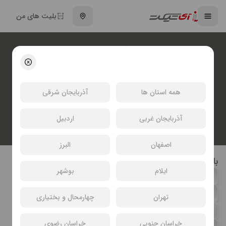
بلیت های من
فیلم نهنگ ها
غلامرضا جعفری
انتخاب سینما و خرید بلیت فیلم نهنگ ها
همه استان ها
آذربایجان شرقی
آذربایجان غربی
اردبیل
اصفهان
البرز
بازیگران فیلم نهنگ ها
ایلام
بوشهر
وحید شیخ زاده
سوگل قلاتیان
امیر زمستانی
حسن مقصودی
تهران
چهارمحال و بختیاری
شهره موسوی
خراسان جنوبی
خراسان رضوی