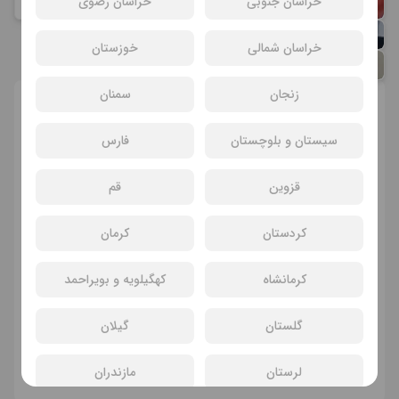
خراسان جنوبی
خراسان رضوی
صالحی
حسام منظور
خراسان شمالی
خوزستان
سیامک صفری
زنجان
سمنان
انتخاب سانس و سینما
سیستان و بلوچستان
فارس
قزوین
قم
کردستان
کرمان
کرمانشاه
کهگیلویه و بویراحمد
سانسی یافت نشد
گلستان
گیلان
فیلم های دیگر
لرستان
مازندران