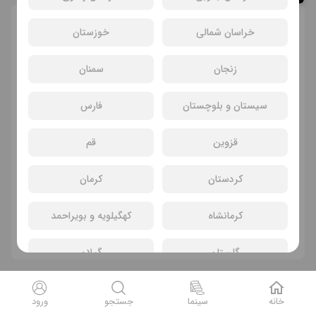
انتخاب سانس و سینما
خراسان شمالی
خوزستان
زنجان
سمنان
سیستان و بلوچستان
فارس
قزوین
قم
کردستان
کرمان
سانسی یافت نشد
کرمانشاه
کهگیلویه و بویراحمد
فیلم های دیگر
گلستان
گیلان
لرستان
مازندران
خانه
سینما
جستجو
ورود