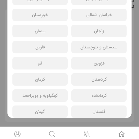
درباره عوامل تئاتر شب‌های لوتوس
کنسرت خنده «شبهای لوتوس» تئاتر کمدی به کارگردانی ساشا جعفری می‌باشد.
خراسان شمالی
خوزستان
انتخاب سانس و سینما
زنجان
سمنان
سیستان و بلوچستان
فارس
قزوین
قم
کردستان
کرمان
سانسی یافت نشد
کرمانشاه
کهگیلویه و بویراحمد
تئاتر های دیگر
گلستان
گیلان
لرستان
مازندران