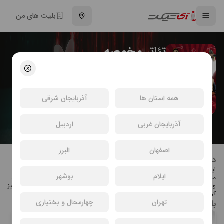
بلیت های من
تئاتر مخمصه
حمیدرضا جهانگیری
کمدی
انتخاب سینما و خرید بلیت تئاتر مخمصه
همه استان ها
آذربایجان شرقی
آذربایجان غربی
اردبیل
اصفهان
البرز
درباره تئاتر مخمصه
این نمایش در سینما ماندانا تهران اجرا میشود.
ایلام
بوشهر
مردی برای دزدی به منزل شخصی به نام میرزا میرود که طبق اتفاقاتی دستش رو شده
و کیسه خود را جا گذاشته داخل کیسه چراغ جادویی پیدا می‌شود که میرزا به بهانه تمیز
کردن چراغ را لمس کرده و غولی از ان خارج شده و.....
بازیگران تئاتر مخمصه
تهران
چهارمحال و بختیاری
حمیدرضا جهانگیری
آتش صحرایی
علیرضا محرابی