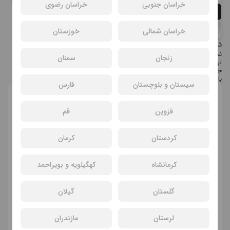
خراسان جنوبی
خراسان رضوی
حسین اسدی
اصلان خدایی
مهناز خرمی
خراسان شمالی
خوزستان
درباره عوامل تئاتر مخمصه
نمایش «مخمصه» تئاتر کمدی به کارگردانی و نویسندگی حمیدرضا جهانگیری و
زنجان
سمنان
تهیه‌کنندگی آتش صحرایی می باشد. حمیدرضا جهانگیری، آتش صحرایی، مرتضی
جهانگیری، اکبر یزدانی، مهسا خلیل‌زاده و امیر اسکندری از بازیگران این نمایش می
باشند.
سیستان و بلوچستان
فارس
انتخاب سانس و سینما
قزوین
قم
کردستان
کرمان
کرمانشاه
کهگیلویه و بویراحمد
گلستان
گیلان
لرستان
مازندران
سانسی یافت نشد