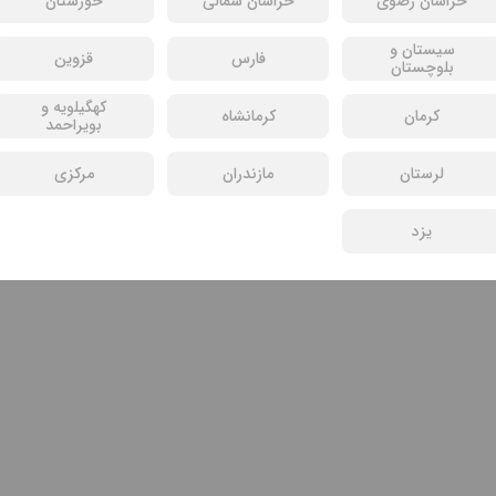
خراسان رضوی
خراسان شمالی
خوزستان
سیستان و
فارس
قزوین
بلوچستان
کهگیلویه و
کرمان
کرمانشاه
بویراحمد
لرستان
مازندران
مرکزی
یزد