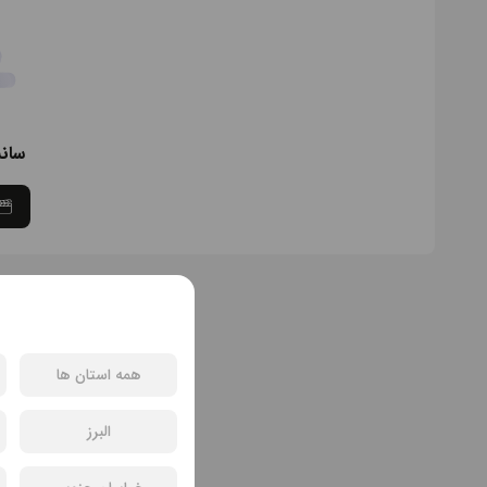
سان
همه استان ها
البرز