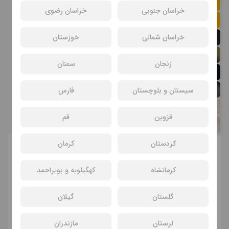
امید مصباحی
خراسان جنوبی
خراسان رضوی
حامد مصباحی
خراسان شمالی
سارا محمدی
خوزستان
علی مراقی
زنجان
سمنان
محمدحسین علی نیا
آرمان ابوحمزه
سیستان و بلوچستان
فارس
وحید فتحی
قزوین
قم
امیرعلی رحمتی
کردستان
کرمان
انتخاب سانس و سینما
کرمانشاه
کهگیلویه و بویراحمد
گلستان
گیلان
لرستان
مازندران