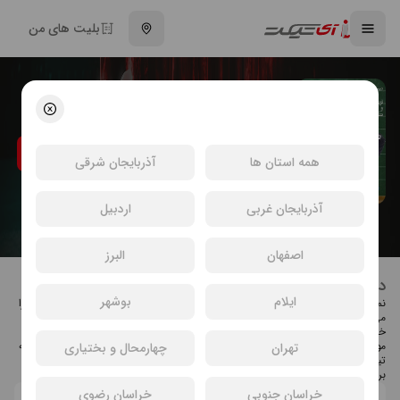
بلیت های من
تئاتر کوفته کانادایی
رضا پاپی
کمدی
انتخاب سینما و خرید بلیت تئاتر کوفته کانادایی
همه استان ها
آذربایجان شرقی
آذربایجان غربی
اردبیل
اصفهان
البرز
درباره تئاتر کوفته کانادایی
ایلام
بوشهر
نمایش کوفته کانادایی به کارگردانی رضا پاپی است که در پردیس سینمایی زندگی اجرا
می‌شود.
خلاصه داستان: چهار مرد ایرانی که به کانادا مهاجرت کرده‌اند برای یادگیری زبان به
موسسه‌ی زبان می‌روند. کندی آن‌ها در یادگیری زبان مدیر موسسه را کلافه کرده و همه
تهران
چهارمحال و بختیاری
تیچرهای زبان را از آن آموزشگاه فراری داده است، تا این‌که یک خانم معلم جوان
برزیلی به آموزشگاه می‌آید. آن‌ها همگی دلداده خانم معلم جوان و زیبا می‌شوند….
خراسان جنوبی
خراسان رضوی