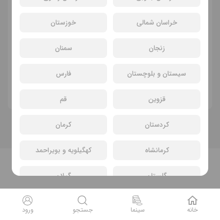
خراسان شمالی
خوزستان
زنجان
سمنان
سانسی یافت نشد
سیستان و بلوچستان
فارس
تئاتر های دیگر
قزوین
قم
کردستان
کرمان
کرمانشاه
کهگیلویه و بویراحمد
گلستان
گیلان
لرستان
مازندران
خانه
سینما
جستجو
ورود