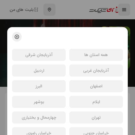
بلیت های من
تئاتر پرشین شو
انتخاب سینما و خرید بلیت تئاتر پرشین شو
همه استان ها
آذربایجان شرقی
آذربایجان غربی
اردبیل
اصفهان
البرز
ایلام
بوشهر
انتخاب سانس و سینما
تهران
چهارمحال و بختیاری
خراسان جنوبی
خراسان رضوی