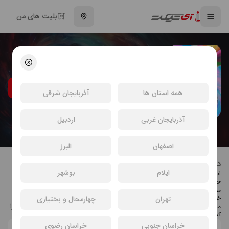
بلیت های من
فیلم انیمیشن رویا شهر
محسن عنایتی
کودک و نوجوان
انتخاب سینما و خرید بلیت فیلم انیمیشن رویا
شهر
همه استان ها
آذربایجان شرقی
آذربایجان غربی
اردبیل
اصفهان
البرز
درباره فیلم انیمیشن رویا شهر
ایلام
بوشهر
انیمیشن سینمایی "رویاشهر" به کارگردانی محسن عنایتی و تهیه‌کنندگی مصطفی
حسن‌آبادی، با صداپیشگی هنرمندانی چون منوچهر زنده‌دل، لیلا کوهسار، میرطاهر
مظلومی، آرزو آفری، ابراهیم شفیعی و اردشیر منظم تولید شده است.
خلاصه داستان: نوجوانی به نام «آرات» که رویای قهرمانی در سَر دارد، در سفری
تهران
چهارمحال و بختیاری
ماجراجویانه همراه با دوستانش برای رسیدن به شهر رویایی خود، واقعیت‌های تازه‌ای را
کشف می‌کند...
خراسان جنوبی
خراسان رضوی