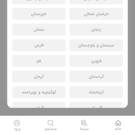
انتخاب سانس و سینما
خراسان شمالی
خوزستان
زنجان
سمنان
سیستان و بلوچستان
فارس
قزوین
قم
سانسی یافت نشد
کردستان
کرمان
فیلم های دیگر
کرمانشاه
کهگیلویه و بویراحمد
گلستان
گیلان
لرستان
مازندران
خانه
سینما
جستجو
ورود