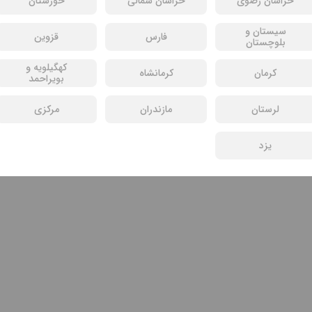
خراسان رضوی
خراسان شمالی
خوزستان
سیستان و
فارس
قزوین
بلوچستان
کهگیلویه و
کرمان
کرمانشاه
بویراحمد
لرستان
مازندران
مرکزی
یزد