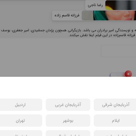
رضا ناجی
فرزانه قاسم زاده
ته و نویسندگی امیر برادران می باشد. بازیگرانی همچون پژمان جمشیدی، امیر جعفری، یوسف
زانه قاسم‌زاده در این فیلم ایفا نقش میکنند.
آذربایجان شرقی
آذربایجان غربی
اردبیل
سی یافت نشد
ایلام
بوشهر
تهران
فیلم های دیگر