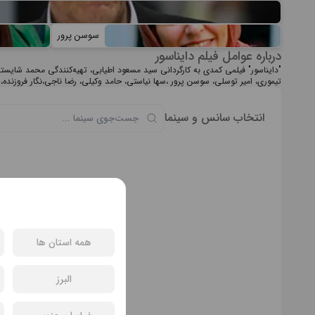
سوسن پرور
درباره عوامل فیلم دایناسور
"دایناسور" فیلمی کمدی به کارگردانی سید مسعود اطیابی، تهیه‌کنندگی محمد شایس
تیموری، امیر توسلی، سوسن پرور ،سها نیاستی، حامد وکیلی، رضا ناجی،نگار فروزنده، فر
انتخاب سانس و سینما
همه استان ها
سان
البرز