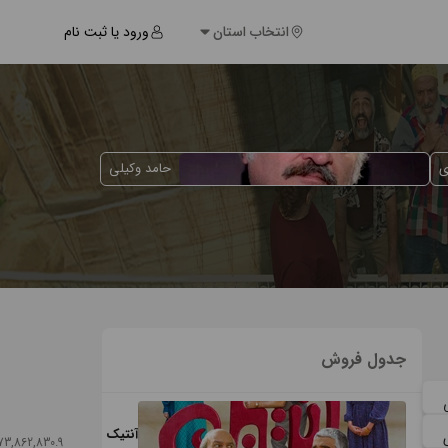
انتخاب استان
ورود یا ثبت نام
ی
حامد وکیلی
جدول فروش
آنتیک
73,862,830.9