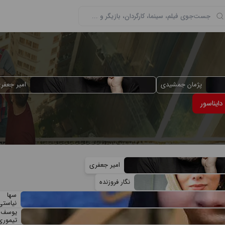
پژمان جمشیدی
امیر جعفر
دایناسور
امیر جعفری
نگار فروزنده
سها
نیاستی
یوسف
تیموری