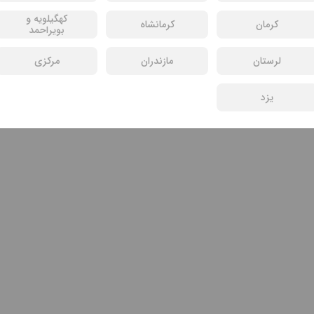
کهگیلویه و
کرمان
کرمانشاه
بویراحمد
لرستان
مازندران
مرکزی
یزد