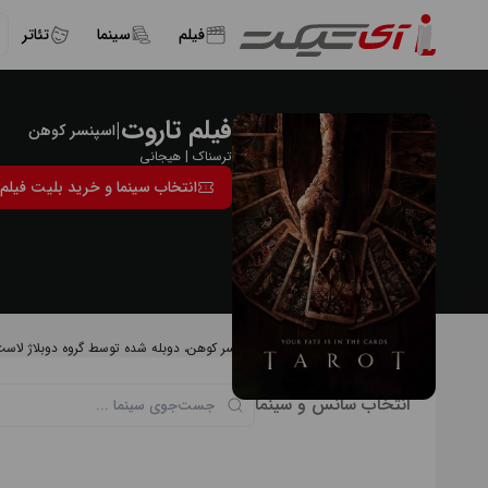
فیلم
سینما
تئاتر
فیلم تاروت
|
اسپنسر کوهن
ترسناک | هیجانی
انتخاب سینما و خرید بلیت فیلم 
درباره فیلم تاروت
فیلم تاروت (Tarot) به کارگردانی اسپنسر کوهن، دوبله شده توسط گروه دوبلاژ لاست استارز و محصول 2024 است. این فیلم ژانری ترسناک - هیجان‌انگیز دارد.
انتخاب سانس و سینما