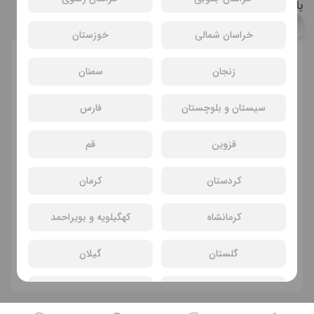
بازیگران فیلم مسابقه مرگ (Dead Racer)
عبدالرضا اکبری
جنید آرکین
صالح کرمزی
خراسان شمالی
خوزستان
انتخاب سانس و سینما
زنجان
سمنان
سیستان و بلوچستان
فارس
قزوین
قم
کردستان
کرمان
کرمانشاه
کهگیلویه و بویراحمد
سانسی یافت نشد
گلستان
گیلان
فیلم های دیگر
لرستان
مازندران