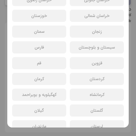
خراسان جنوبی
خراسان رضوی
انصاری
درباره عوامل فیلم روشن
کارگردان : روح‌الله حجازی | تهیه‌کننده : جواد نوروزبیگی, روح‌الله حجازی | نویسنده :
خراسان شمالی
خوزستان
روح‌الله حجازی | بازیگران : رضا عطاران, سیامک انصاری, سارا بهرامی
زنجان
سمنان
انتخاب سانس و سینما
سیستان و بلوچستان
فارس
قزوین
قم
کردستان
کرمان
کرمانشاه
کهگیلویه و بویراحمد
سانسی یافت نشد
گلستان
گیلان
فیلم های دیگر
لرستان
مازندران