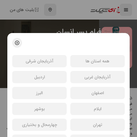
بلیت های من
فیلم پسر انسان
سپیده میر حسینی
اجتماعی
انتخاب سینما و خرید بلیت فیلم پسر انسان
همه استان ها
آذربایجان شرقی
آذربایجان غربی
اردبیل
اصفهان
البرز
درباره فیلم پسر انسان
فیلم پسر انسان به کارگردانی سپیده میرحسینی است که در گروه هنر و تجربه اکران
ایلام
بوشهر
می‌شود. در خلاصه داستان فیلم آمده است: انسان‌ها اسرارشان را خیلی خوب پنهان
می‌کنند. بهنام شرفی، لیلا زارع، مجید پتکی، پریا مردانیان و هادی افتخارزاده بازیگران
این فیلم هستند. دیگر عوامل پسر انسان عبارت‌اند از: تهیه‌کننده: سپیده میرحسینی و
وحید دلیلی، مدیر فیلمبرداری: شهرام نجاریان، طراحی و ترکیب صدا: بهروز معاونیان،
تهران
چهارمحال و بختیاری
صدابردار: فرزان معاونیان، آهنگساز: پیام آزادی، تدوین: نوید منصور قناعی، دستیار یک
و مدیر برنامه‌ریزی: یوسف طاهریان، منشی صحنه: پونه خامین، موسیقی موزیک بند: