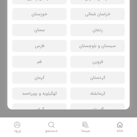
انتخاب سانس و سینما
خراسان شمالی
خوزستان
زنجان
سمنان
سیستان و بلوچستان
فارس
قزوین
قم
کردستان
کرمان
سانسی یافت نشد
کرمانشاه
کهگیلویه و بویراحمد
فیلم های دیگر
گلستان
گیلان
لرستان
مازندران
خانه
سینما
جستجو
ورود