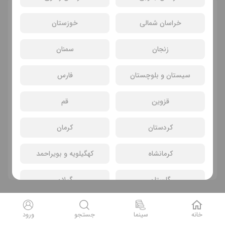
انتخاب سانس و سینما
خراسان شمالی
خوزستان
زنجان
سمنان
سیستان و بلوچستان
فارس
قزوین
قم
کردستان
کرمان
سانسی یافت نشد
کرمانشاه
کهگیلویه و بویراحمد
فیلم های دیگر
گلستان
گیلان
لرستان
مازندران
خانه
سینما
جستجو
ورود