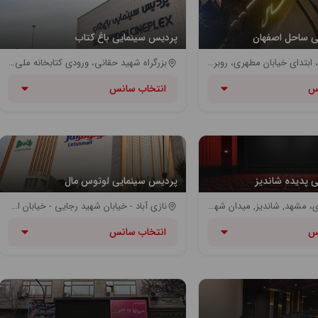
ی ساحل اصفهان
پردیس سینمایی باغ کتاب
میدان انقلاب، ابتدای خیابان مطهری، روبروی پل تاریخی سی و سه پل | ایستگاه مترو انقلاب | ایستگاه اتوبوس انقلاب
بزرگراه شهید حقانی، ورودی کتابخانه ملی، باغ کتاب تهران | مترو همت (خط یک مترو) - مترو حقانی (خط یک مترو)
س
انتخاب سانس
 پدیده شاندیز
پردیس سینمایی لوتوس مال
خراسان رضوی، مشهد, شاندیز, میدان شهدا, بلوار میرزا جواد آقای تهرانی، مرکز بزرگ گردشگری و خرید پدیده
نازی آباد - خیابان شهید رجایی - خیابان اکبر مشهدی - مجتمع لوتوس
س
انتخاب سانس