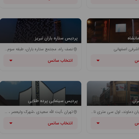
مانشاه
پردیس ستاره باران تبریز
اشرفی اصفهانی
نصف راه، مجتمع ستاره باران، طبقه سوم - ایستگاه اتوبوس کوچه باغ
س
انتخاب سانس
ران
پردیس سینمایی پرده طلایی
تهران نو, خیابان دماوند، اول سی متری نارمک, چهارراه آیت | ایستگاه BRT شهید آیت
تهران ،آیت الله سعیدی ،شهرک ولیعصر ، خیابان مهر ، جنب بازار بزرگ ولیعصر
س
انتخاب سانس