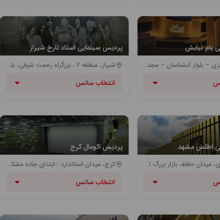
 بام نیایش
پردیس سینمایی استاد تارخ شیراز
جنت آباد مرکزی – بلوار آبشناسان – مجتمع تجاری نیایش- طبقه ششم
شیراز، منطقه 2 ، بزرگراه رحمت شرقی، بلوار دلاوران بسیج
س
انتخاب سانس
ی اطلس مشهد
پردیس اکومال کرج
بزرگراه کلانتری، میدان حافظ، بازار بزرگ اطلس، طبقه F
کرج، میدان استاندارد - ابتدای جاده مشکین دشت - رزکان نو - مجتمع تجاری ، فرهنگی و تفریحی اکومال
س
انتخاب سانس