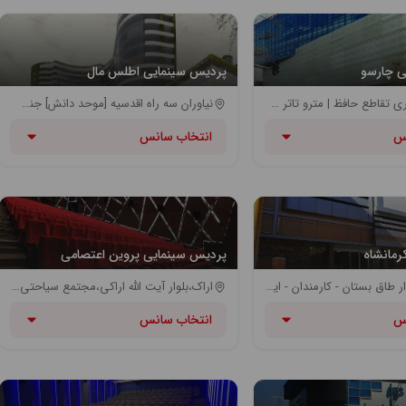
ی چارسو
پردیس سینمایی اطلس مال
خیابان جمهوری تقاطع حافظ | مترو تاتر شهر (خط سه مترو) - ایستگاه مترو سعدی (خط یک مترو) | ایستگاه اتوبوس جمهوری
نیاوران سه راه اقدسیه [موحد دانش] جنب بانک سپه مجتمع اداری تجاری اطلس مال
س
انتخاب سانس
رمانشاه
پردیس سینمایی پروین اعتصامی
کرمانشاه، بلوار طاق بستان - کارمندان - ايستگاه دوم
اراک،بلوار آیت الله اراکی،مجتمع سیاحتی تفریحی امیرکبیر
س
انتخاب سانس