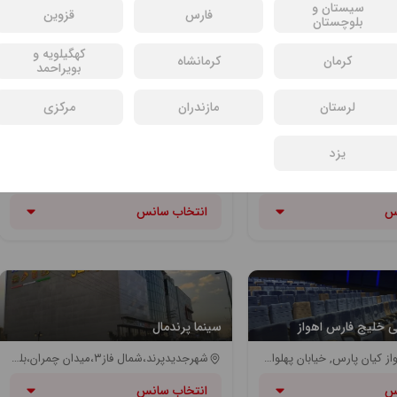
خیابان امام خمینی، نرسیده به چهارراه شریعتی - ایستگاه BRT شریعتی
یافت آباد، ابتدای بلوار مدائن | ایستگاه اتوبوس معلم
سیستان و
فارس
قزوین
بلوچستان
س
انتخاب سانس
کهگیلویه و
کرمان
کرمانشاه
بویراحمد
لرستان
مازندران
مرکزی
ر ارومیه
سینما برفی مشهد
یزد
ن خیام جنوبی
مشهد بلوار جانباز بین جانباز ۱و۳ برج برفی طبقه ۳و۴
س
انتخاب سانس
 خلیج فارس اهواز
سینما پرندمال
خوزستان, اهواز کیان پارس, خیابان پهلوان غربی, نبش وهابی, مجتمع خلیج فارس
شهرجدیدپرند،شمال فاز۳،میدان چمران،بلوارعلامه مطهری ،پردیس سینمایی پرندمال
س
انتخاب سانس