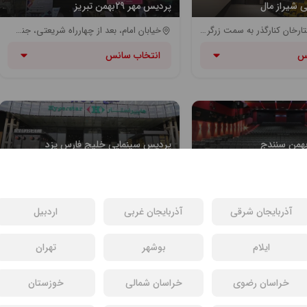
 شیراز مال
پردیس مهر 29بهمن تبریز
شیراز بلوار ستارخان کنارگذر به سمت زرگری مجتمع تجاری شیراز مال طبقه دوم | ایستگاه اتوبوس بیمارستان خدادوست
خیابان امام، بعد از چهارراه شریعتی، جنب هتل آذربایجان - ایستگاه اتوبوس پاستور
س
انتخاب سانس
همن سنندج
پردیس سینمایی خلیج فارس یزد
سنندج، میدان آزادی، ابتدای خیابان فردوسی
یزد، آزادگان، 24 آزادگان
س
انتخاب سانس
آذربایجان شرقی
آذربایجان غربی
اردبیل
ایلام
بوشهر
تهران
یز
خراسان رضوی
خراسان شمالی
پردیس سینمایی تماشا
خوزستان