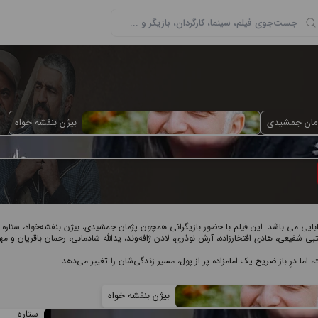
مان جمشیدی
بیژن بنفشه خواه
ابایی می باشد. این فیلم با حضور بازیگرانی همچون پژمان جمشیدی، بیژن بنفشه‌خواه، ستاره
تبی شفیعی، هادی افتخارزاده، آرش نوذری، لادن ژافه‌وند، یدالله شادمانی، رحمان باقریان و م
اما درِ باز ضریح یک امامزاده پر از پول، مسیر زندگی‌شان را تغییر می‌دهد…
بیژن بنفشه خواه
ستاره