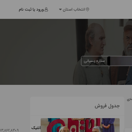
انتخاب استان
ورود یا ثبت نام
ستاره پسیانی
هدی
جدول فروش
آنتیک
73,862,830.9