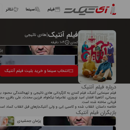
فیلم
سینما
تئاتر
فیلم آنتیک
|
هادی نائیجی
کمدی
104 دقیقه
پژ
انتخاب سینما و خرید بلیت فیلم آنتیک
درباره فیلم آنتیک
فیلم سینمایی آنتیک، فیلم کمدی به کارگردانی هادی نائیجی و تهیه‌کنندگی محمود ب
پسیانی، آناهیتا افشار، امید نوروزی، غلامرضا نیکخواه، فرزین محدث، علی باقری، مج
قربانی ساخته شده است.
خلاصه داستان: انقلاب شده و کاسبی اِبی و وَلی آنتیک‌بازهای قبل انقلاب کساد است، 
بازیگران فیلم آنتیک
پژمان جمشیدی