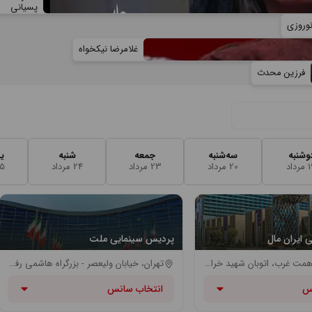
پسیانی
نوروزی
غلامرضا نیکخواه
فرزین محدث
وشنبه
سه‌شنبه
جمعه
شنبه
ی
رداد
20 مرداد
23 مرداد
24 مرداد
25 م
 ایران مال
پردیس سینمایی ملت
اتوبان شهید همت غرب، اتوبان شهید خرازی، بازار بزرگ ایران | مترو ایران خودرو (خط پنج مترو)
تهران، خیابان ولیعصر - بزرگراه هاشمی رفسنجانی(نیایش) - روبروی بزرگراه کردستان
س
انتخاب سانس