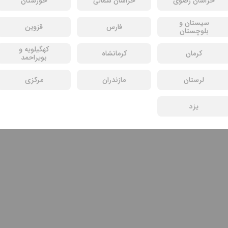
خراسان رضوی
خراسان شمالی
خوزستان
سیستان و
فارس
قزوین
بلوچستان
کهگیلویه و
کرمان
کرمانشاه
بویراحمد
لرستان
مازندران
مرکزی
یزد