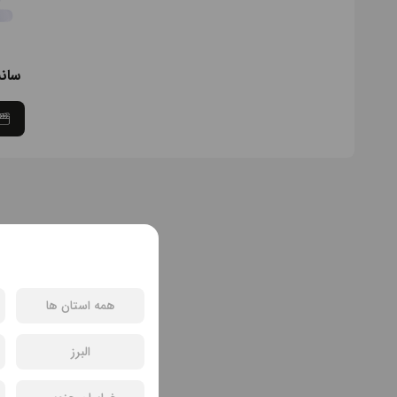
سان
همه استان ها
البرز