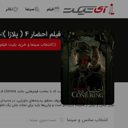
فیلم
سینما
تئاتر
فیلم احضار 4 ( پلازا )
|
م
انتخاب سینما و خرید بلیت فیلم احضار 4 (
درباره فیلم احضار 4 ( پلازا )
ترسناک بازگشته است.
خلاصه داستان: اد و لورن وارن، زوج معروف محقق پدیده‌های ماورایی، در جدیدترین پ
میان ایمان و ترس از همیشه باریک‌تر است و وارن‌ها باید برای نجات جان یک خانوا
انتخاب سانس و سینما