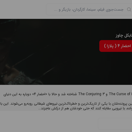
ایکل چاوز
 پلازا )
مایکل چاوز کارگردان جوان آمریکایی است که با ساخت فیلم‌هایی مانند The Curse of La Llorona و The Conjuring 3 شناخته شد و حالا با «احضار 4» دوباره به این دنیای
رونده‌شان با یکی از تاریک‌ترین و خطرناک‌ترین نیروهای شیطانی روبه‌رو می‌شوند. این بار،
ده، با نیرویی مقابله کنند که حتی خودشان هم از درکش عاجزند...