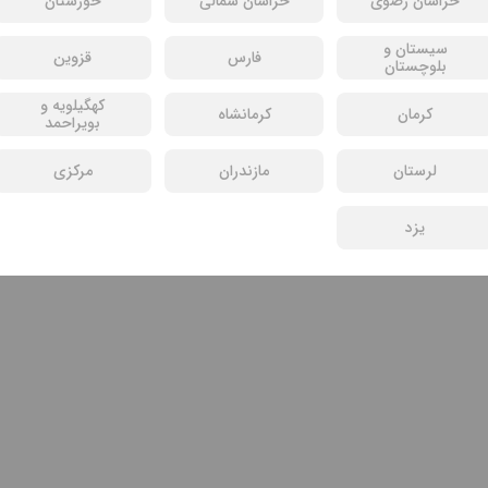
خراسان رضوی
خراسان شمالی
خوزستان
سیستان و
فارس
قزوین
بلوچستان
کهگیلویه و
کرمان
کرمانشاه
بویراحمد
لرستان
مازندران
مرکزی
یزد