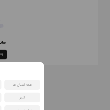
سان
همه استان ها
البرز