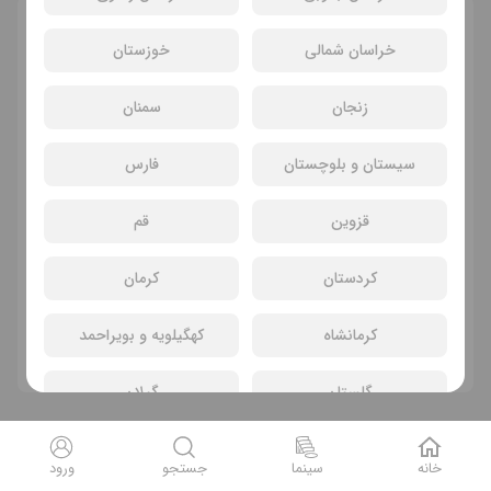
انتخاب سانس و سینما
خراسان شمالی
خوزستان
زنجان
سمنان
سیستان و بلوچستان
فارس
قزوین
قم
کردستان
کرمان
سانسی یافت نشد
کرمانشاه
کهگیلویه و بویراحمد
فیلم های دیگر
گلستان
گیلان
لرستان
مازندران
خانه
سینما
جستجو
ورود