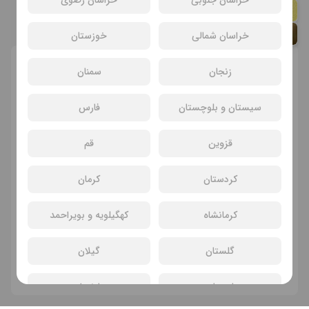
جیسون بیتمن
جاناتان کی کوان
خراسان شمالی
خوزستان
انتخاب سانس و سینما
زنجان
سمنان
سیستان و بلوچستان
فارس
قزوین
قم
کردستان
کرمان
کرمانشاه
کهگیلویه و بویراحمد
سانسی یافت نشد
گلستان
گیلان
فیلم های دیگر
لرستان
مازندران