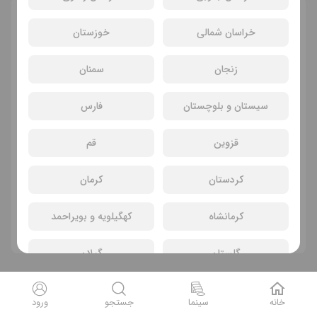
انتخاب سانس و سینما
خراسان شمالی
خوزستان
زنجان
سمنان
سیستان و بلوچستان
فارس
قزوین
قم
کردستان
کرمان
سانسی یافت نشد
کرمانشاه
کهگیلویه و بویراحمد
فیلم های دیگر
گلستان
گیلان
لرستان
مازندران
خانه
سینما
جستجو
ورود