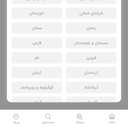
انتخاب سانس و سینما
خراسان شمالی
خوزستان
زنجان
سمنان
سیستان و بلوچستان
فارس
قزوین
قم
کردستان
کرمان
سانسی یافت نشد
کرمانشاه
کهگیلویه و بویراحمد
فیلم های دیگر
گلستان
گیلان
لرستان
مازندران
خانه
سینما
جستجو
ورود