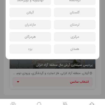
کرمانشاه
کهگیلویه و بویراحمد
انتخاب سانس
گلستان
گیلان
لرستان
مازندران
پردیس سینمایی باغ کتاب
بزرگراه شهید حقانی، ورودی کتابخانه ملی، باغ کتاب تهران | مترو همت (خط یک مترو) - مترو حقانی (خط یک مترو)
مرکزی
هرمزگان
انتخاب سانس
همدان
یزد
پردیس سینمایی آرش مال منطقه آزاد انزلی
گیلان، منطقه آزاد انزلی، فاز تجارت و گردشگری، ورودی دوم، مجتمع تجاری فرهنگی و تفریحی آرش‌مال
انتخاب سانس