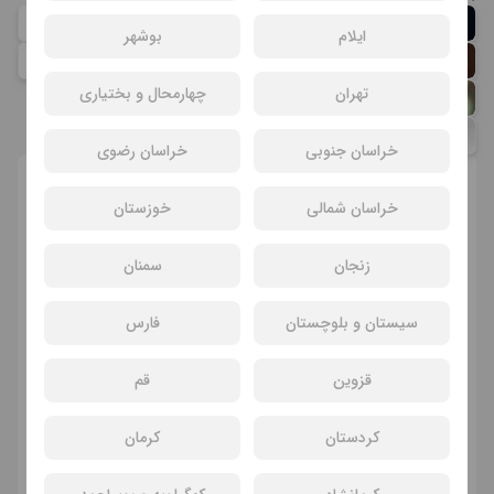
کوروش
تهامی
ایلام
بوشهر
آرمین
رحیمیان
تهران
چهارمحال و بختیاری
شبنم قربانی
امیر نوروزی
خراسان جنوبی
خراسان رضوی
انتخاب سانس و سینما
خراسان شمالی
خوزستان
زنجان
سمنان
یک‌شنبه
دوشنبه
جمعه
18 مرداد
19 مرداد
23 مرداد
سیستان و بلوچستان
فارس
قزوین
قم
پردیس سینمایی ساحل اصفهان
کردستان
کرمان
میدان انقلاب، ابتدای خیابان مطهری، روبروی پل تاریخی سی و سه پل | ایستگاه مترو انقلاب | ایستگاه اتوبوس انقلاب