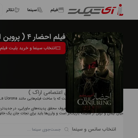
فیلم
سینما
تئاتر
فیلم احضار ۴ ( پروین اعتصامی اراک )
انتخاب سینما و خرید بلیت فیلم احضار ۴ ( پروین اعت
درباره فیلم احضار ۴ ( پروین اعتصامی اراک )
ترسناک بازگشته است.
خلاصه داستان: اد و لورن وارن، زوج معروف محقق پدیده‌های ماورایی، در جدیدترین پ
میان ایمان و ترس از همیشه باریک‌تر است و وارن‌ها باید برای نجات جان یک خانوا
انتخاب سانس و سینما