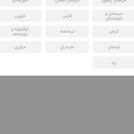
خراسان رضوی
خراسان شمالی
خوزستان
سیستان و
فارس
قزوین
بلوچستان
کهگیلویه و
کرمان
کرمانشاه
بویراحمد
لرستان
مازندران
مرکزی
یزد