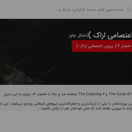
|
مایکل چاوز
صامی اراک )
مایکل چاوز کارگردان جوان آمریکایی است که با ساخت فیلم‌هایی مانند The Curse of La Llorona و The Conjuring 3 شناخته شد و حالا با «احضار 4» دوباره به این دنیای
رونده‌شان با یکی از تاریک‌ترین و خطرناک‌ترین نیروهای شیطانی روبه‌رو می‌شوند. این بار،
ده، با نیرویی مقابله کنند که حتی خودشان هم از درکش عاجزند...