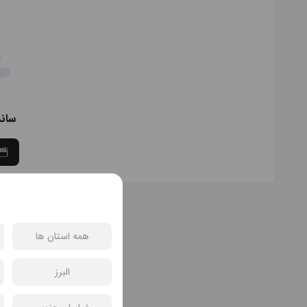
سان
همه استان ها
البرز