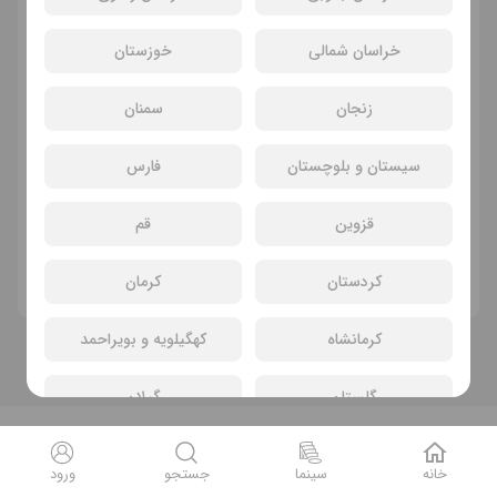
خراسان شمالی
خوزستان
زنجان
سمنان
سیستان و بلوچستان
فارس
سانسی یافت نشد
قزوین
قم
فیلم های دیگر
کردستان
کرمان
کرمانشاه
کهگیلویه و بویراحمد
گلستان
گیلان
لرستان
مازندران
خانه
سینما
جستجو
ورود