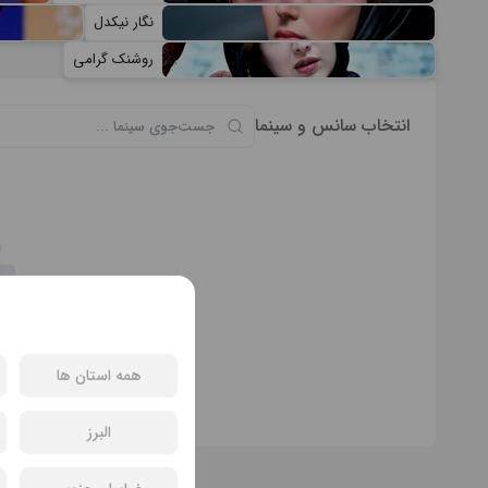
نگار نیکدل
روشنک گرامی
انتخاب سانس و سینما
سان
همه استان ها
البرز