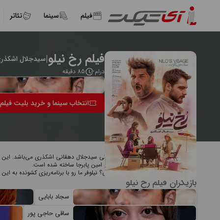
فیلم
سینما
تئاتر
فیلم رخ نیلو
|
سیدجلال اشکذر
درام
85 دقیقه
انتخاب سینما و خرید بلیت فیلم 
درباره فیلم رخ نیلو
فیلم "رخ نیلو" به کارگردانی و تهیه‌کنندگی سیدجلال دهقانی اشکذری می‌باشد. این 
گرامی، سام درخشانی، روح الله زمانی و امین پابرجا ساخته شده است.
خلاصه داستان: حنا تو چرا اینقدر نگرانی؟ نیلوفر ما رو با برنامه‌ریزی کشونده به این 
بازیگران فیلم رخ نیلو
سجاد بابایی
ساقی حاجی پور