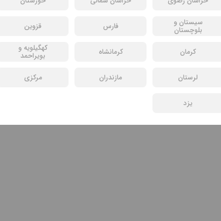
خراسان رضوی
خراسان شمالی
خوزستان
سیستان و
فارس
قزوین
بلوچستان
کهگیلویه و
کرمان
کرمانشاه
بویراحمد
لرستان
مازندران
مرکزی
یزد