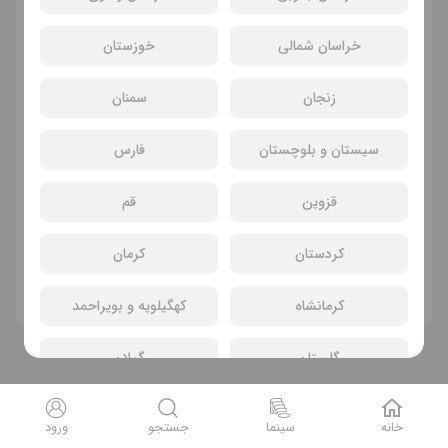
خراسان شمالی
خوزستان
زنجان
سمنان
سیستان و بلوچستان
فارس
قزوین
قم
سانسی یافت نشد
کردستان
کرمان
فیلم های دیگر
کرمانشاه
کهگیلویه و بویراحمد
گلستان
گیلان
لرستان
مازندران
خانه
سینما
جستجو
ورود