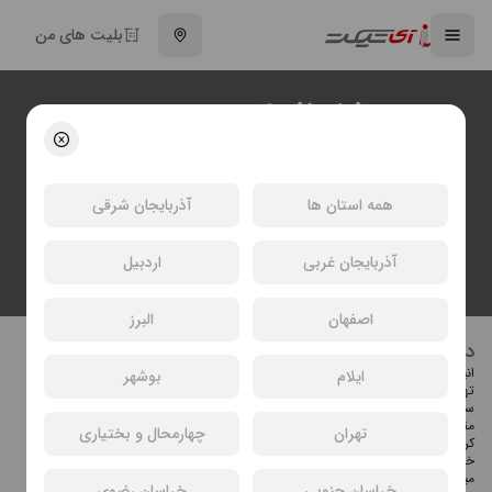
بلیت های من
فیلم افسانه سپهر
عماد رحمانی
کودک و نوجوان | انیمیشن
86 دقیقه
انتخاب سینما و خرید بلیت فیلم افسانه سپهر
همه استان ها
آذربایجان شرقی
آذربایجان غربی
اردبیل
اصفهان
البرز
درباره فیلم افسانه سپهر
انیمیشن سینمایی «افسانه سپهر» به کارگردانی عماد رحمانی، مهرداد محرابی و
ایلام
بوشهر
تهیه‌کنندگی مهدی جعفری جوزانی می‌باشد. سرپرست دوبله صداهای این افسانه را
سپهر ترابی برعهده داشته است و کاظم سیاحی، اکبر منانی، شایان شامبیاتی، سعید
مقدم منش، اعظم دلبری، محمد لقمانیان، پارسا کجوری، هستی صلاح آن را همراهی
تهران
چهارمحال و بختیاری
کرده‌اند.
خلاصه داستان: انیمیشن " افسانه سپهر" داستان پسری نوجوان به نام سپهر را روایت
میکند که برای نجات پدر و مادرش از دست فردی شرور به نام بدنام، به همراه
خراسان جنوبی
خراسان رضوی