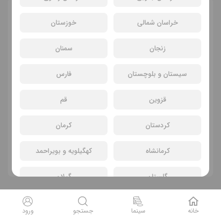
انتخاب سانس و سینما
خراسان شمالی
خوزستان
زنجان
سمنان
سیستان و بلوچستان
فارس
قزوین
قم
کردستان
کرمان
سانسی یافت نشد
کرمانشاه
کهگیلویه و بویراحمد
فیلم های دیگر
گلستان
گیلان
لرستان
مازندران
خانه
سینما
جستجو
ورود