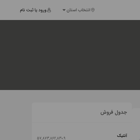
انتخاب استان
ورود یا ثبت نام
جدول فروش
آنتیک
57,873,862,830.9