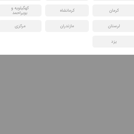
کهگیلویه و
کرمان
کرمانشاه
بویراحمد
لرستان
مازندران
مرکزی
یزد