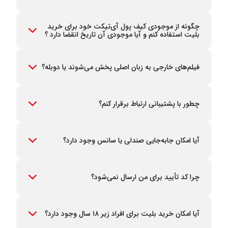
ابتدا به بخش بلیت های من مراجعه کنید در صورت عدم وجود بلیت،
با پشتیبانی تماس بگیرید.
چگونه از موجودی کیف پول آی‌تیکت خود برای خرید
بلیت استفاده کنم و آیا موجودی آن تاریخ انقضا دارد ؟
پس از انتخاب صندلی، در صفحه پیش‌پرداخت با فعال کردن گزینه
«استفاده از کیف پول» می‌توانید از موجودی کیف پول آی‌تیکت خود
برای خرید بلیت استفاده کنید.
فیلم‌های خارجی به زبان اصلی پخش می‌شوند یا دوبله؟
موجودی کیف پول بدون تاریخ انقضا قابل استفاده می باشد.
نوع پخش فیلم‌ها متفاوت است. لطفاً برای اطلاعات دقیق‌تر، بخش
توضیحات هر فیلم را مطالعه کنید.
چطور با پشتیبانی ارتباط برقرار کنم؟
شما می‌توانید همه ‌روزه از ساعت ۹:۳۰ صبح تا ۱۱:۳۰ شب با شماره
۰۲۱۹۲۰۰۴۸۹۰ تماس حاصل فرمایید.
آیا امکان جابه‌جایی صندلی یا سانس وجود دارد؟
در صورت خرید آنلاین بلیت، تا دو ساعت قبل از شروع سانس امکان
لغو وجود دارد. می‌توانید با لغو بلیت و خرید مجدد، سانس یا صندلی
مورد نظر خود را تغییر دهید.
چرا کد تأیید برای من ارسال نمی‌شود؟
در صورت عدم دریافت کد تأیید، لطفاً بخش اسپم (پیامک‌های
تبلیغاتی یا مسدودشده) گوشی خود را بررسی کنید.
آیا امکان خرید بلیت برای افراد زیر ۱۸ سال وجود دارد؟
بله، اما لطفاً محدودیت سنی فیلم‌ها را بررسی کنید. ورود افراد زیر