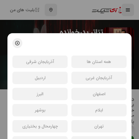
بلیت های من
تئاتر پدرخوانده
محمد ملکی
کمدی
انتخاب سینما و خرید بلیت تئاتر پدرخوانده
همه استان ها
آذربایجان شرقی
آذربایجان غربی
اردبیل
اصفهان
البرز
درباره تئاتر پدرخوانده
این نمایش کمدی در مجتمع تجاری سینمایی معین مال اجرا میشود.
ایلام
بوشهر
خلاصه داستان: یک شب پسر خانواده پدر خود را در خواب می‌بیند و رازهایی برملا
می‌شود.
بازیگران تئاتر پدرخوانده
تهران
چهارمحال و بختیاری
محمد ملکی