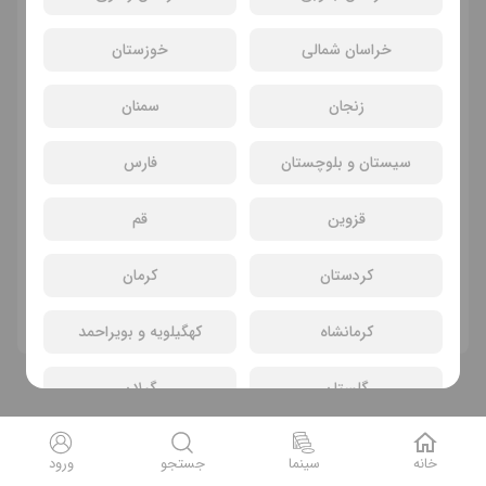
خراسان شمالی
خوزستان
زنجان
سمنان
سیستان و بلوچستان
فارس
قزوین
قم
سانسی یافت نشد
کردستان
کرمان
فیلم های دیگر
کرمانشاه
کهگیلویه و بویراحمد
گلستان
گیلان
لرستان
مازندران
خانه
سینما
جستجو
ورود