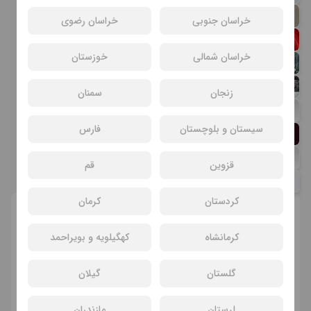
علیرضا روحی
خراسان جنوبی
خراسان رضوی
فریدون احمدی
خراسان شمالی
خوزستان
امیرحسین اسمعیل زاده
دلارام وهابی
زنجان
سمنان
مرتضی جلالی
سیستان و بلوچستان
فارس
خشایار پویانهاد
مینا مرادی
قزوین
قم
لیلا پورحسن
کردستان
کرمان
انتخاب سانس و سینما
کرمانشاه
کهگیلویه و بویراحمد
گلستان
گیلان
لرستان
مازندران