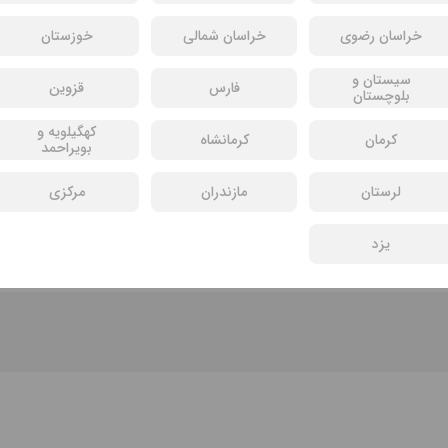
خراسان رضوی
خراسان شمالی
خوزستان
سیستان و
فارس
قزوین
بلوچستان
کهگیلویه و
کرمان
کرمانشاه
بویراحمد
لرستان
مازندران
مرکزی
سی یافت نشد
یزد
فیلم های دیگر