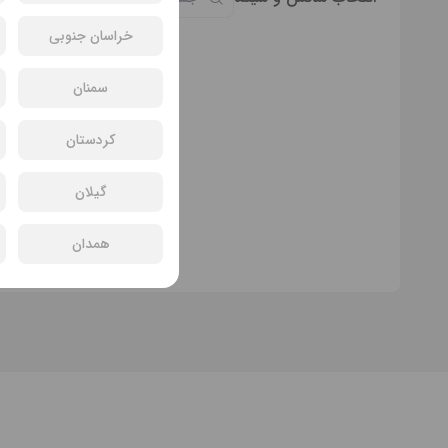
خراسان جنوبی
سمنان
کردستان
گیلان
سان
همدان