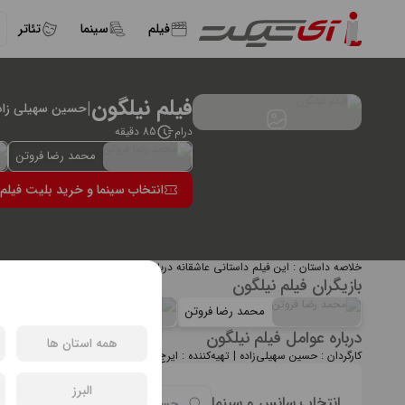
فیلم
سینما
تئاتر
فیلم نیلگون
|
حسین سهیلی زاد
درام
85 دقیقه
محمد رضا فروتن
انتخاب سینما و خرید بلیت فیلم 
خلاصه داستان : این فیلم داستانی عاشقانه دربارهٔ زندگی دختر و پسری جوان است ک
بازیگران فیلم نیلگون
محمد رضا فروتن
میترا حجار
درباره عوامل فیلم نیلگون
همه استان ها
کارگردان : حسین سهیلی‌زاده | تهیه‌کننده : ایرج محمدی | نویسنده : بابک کایدان | 
البرز
انتخاب سانس و سینما