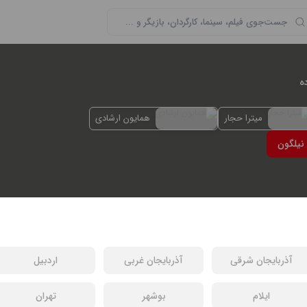
ه
میترا حجار
همایون ارشادی
نیلگون
ه در مواجهه با مسائل مختلف خانوادگی و اجتماعی قرار می‌گیرند و…
همایون ارشادی
آذربایجان شرقی
آذربایجان غربی
اردبیل
بازیگران : محمدرضا فروتن, میترا حجار, همایون ارشادی, آناهیتا درگاهی, سام درخشانی
ایلام
بوشهر
تهران