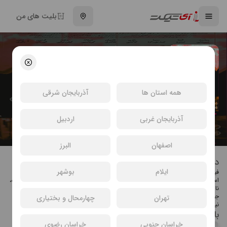
بلیت های من
فیلم آویختگی
مهدی رضایی
درام | عاشقانه | اجتماعی
انتخاب سینما و خرید بلیت فیلم آویختگی
همه استان ها
آذربایجان شرقی
آذربایجان غربی
اردبیل
اصفهان
البرز
درباره فیلم آویختگی
ایلام
بوشهر
فیلم آویختگی به کارگردانی و نویسندگی مهدی رضایی و تهیه‌کنندگی عباس مرادیان
است که در گروه هنر و تجربه اکران می‌شود. محمد میرعلی، آتنا تندرو، صبا صدیق‌زاده،
نازی خاتمی، کامران طاهری و … بازیگران این فیلم هستند. خلاصه داستان: داستان
جوانی به نام امیر را به تصویر می‌کشد که ترانه‌سرا و معتاد به مواد توهم‌زا است. یلدا
تهران
چهارمحال و بختیاری
نیز که بازیگر تئاتر است…
بازیگران فیلم آویختگی
خراسان جنوبی
خراسان رضوی