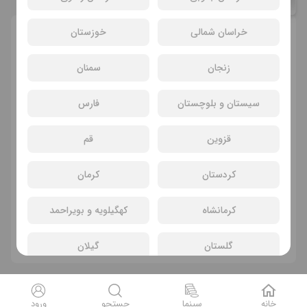
محمد میر علی
آتنا تندرو
صبا صدیق زاده
خراسان شمالی
خوزستان
انتخاب سانس و سینما
زنجان
سمنان
سیستان و بلوچستان
فارس
قزوین
قم
کردستان
کرمان
سانسی یافت نشد
کرمانشاه
کهگیلویه و بویراحمد
فیلم های دیگر
گلستان
گیلان
لرستان
مازندران
خانه
سینما
جستجو
ورود