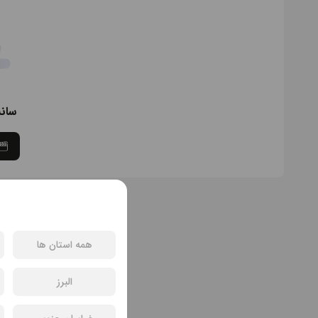
سان
همه استان ها
البرز