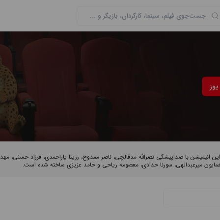
یوز
. این انیمیشن با صداپیشگی نصرالله مدقالچی، ناصر ممدوح، رزیتا یاراحمدی، فرزاد حسنی، مهد
 همایون میرعبدالهی، سورنا حدادی، معصومه ریاحی و حامد عزیزی ساخته شده است.