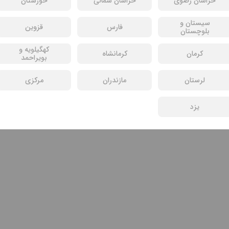
خراسان رضوی
خراسان شمالی
خوزستان
سیستان و
فارس
قزوین
بلوچستان
کهگیلویه و
کرمان
کرمانشاه
بویراحمد
لرستان
مازندران
مرکزی
یزد