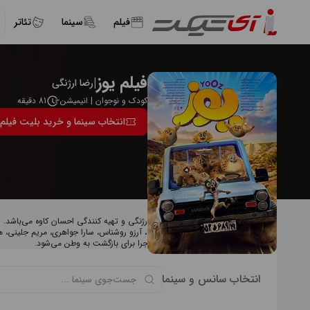
فیلم
سینما
تئاتر
فیلم یوز
|
رضا ارژنگی
کودک و نوجوان | انیمیشن
81 دقیقه
انتخاب سینما و خرید بلیت فیلم 
درباره فیلم یوز
فیلم انیمیشن " یوز " به کارگردانی رضا ارژنگی و تهیه کنندگی احسان کاوه می‌باشد
ثانیخانی، سامان مظلومی، مهدی امینی، آرزو روشناس، سارا جواهری، مریم جلینی،
خلاصه داستان: «یوز» راهی سفری پرماجرا برای بازگشت به وطن می‌شود.
انتخاب سانس و سینما